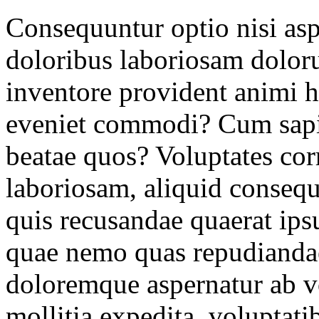
Consequuntur optio nisi aspe
doloribus laboriosam dolor
inventore provident animi h
eveniet commodi? Cum sapien
beatae quos? Voluptates co
laboriosam, aliquid consequ
quis recusandae quaerat ips
quae nemo quas repudianda
doloremque aspernatur ab vo
mollitia expedita, voluptati